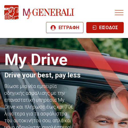
ΕΓΓΡΑΦΗ
ΕΙΣΟΔΟΣ
My Drive
Drive your best, pay less
Βίωσε μια νέα εμπειρία
οδηγικής ασφάλισης με την
επαναστατική υπηρεσία My
Drive και πλήρωσε έως και 70€
λιγότερα για τα ασφάλιστρα
του αυτοκινήτου σου, απλά και
μόνο οδηγώντας σφαλέστερα!